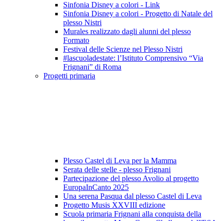
Sinfonia Disney a colori - Link
Sinfonia Disney a colori - Progetto di Natale del
plesso Nistri
Murales realizzato dagli alunni del plesso
Formato
Festival delle Scienze nel Plesso Nistri
#lascuoladestate: l’Istituto Comprensivo “Via
Frignani” di Roma
Progetti primaria
Plesso Castel di Leva per la Mamma
Serata delle stelle - plesso Frignani
Partecipazione del plesso Avolio al progetto
EuropaInCanto 2025
Una serena Pasqua dal plesso Castel di Leva
Progetto Musis XXVIII edizione
Scuola primaria Frignani alla conquista della