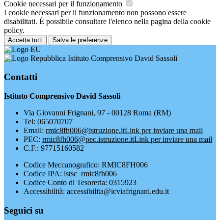
Cookie necessari per il funzionamento
I cookie necessari per il funzionamento non possono essere
disabilitati. È possibile consultare l'elenco nella pagina della cookie
policy.
Accetta tutti
Salva le preferenze
Istituto Comprensivo David Sassoli
Contatti
Istituto Comprensivo David Sassoli
Via Giovanni Frignani, 97 - 00128 Roma (RM)
Tel:
065070707
Email:
rmic8fh006@istruzione.it
Link per inviare una mail
PEC:
rmic8fh006@pec.istruzione.it
Link per inviare una mail
C.F.: 97715160582
Codice Meccanografico: RMIC8FH006
Codice IPA: istsc_rmic8fh006
Codice Conto di Tesoreria: 0315923
Accessibilità: accessibilita@icviafrignani.edu.it
Seguici su