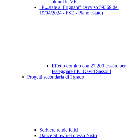
alunni in VR
"E...state al Frignani" (Avviso 59369 del
19/04/2024 - FSE - Piano estate)
Effetto domino con 27.200 tessere per
festeggiare l’IC David Sassoli!
Progetti secondaria di I grado
Scrivere rende felici
Dance Show nel plesso Nistri