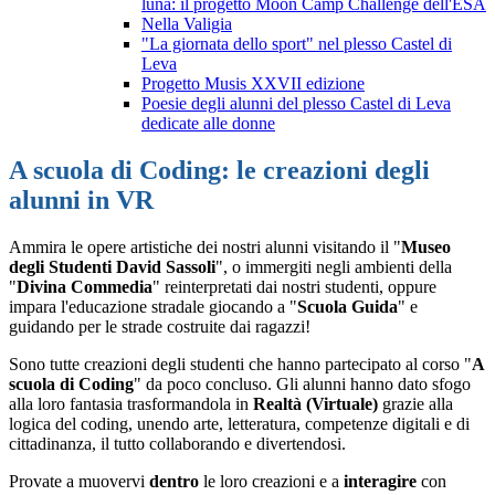
luna: il progetto Moon Camp Challenge dell'ESA
Nella Valigia
"La giornata dello sport" nel plesso Castel di
Leva
Progetto Musis XXVII edizione
Poesie degli alunni del plesso Castel di Leva
dedicate alle donne
A scuola di Coding: le creazioni degli
alunni in VR
Ammira le opere artistiche dei nostri alunni visitando il "
Museo
degli Studenti David Sassoli
", o immergiti negli ambienti della
"
Divina Commedia
" reinterpretati dai nostri studenti, oppure
impara l'educazione stradale giocando a "
Scuola Guida
" e
guidando per le strade costruite dai ragazzi!
Sono tutte creazioni degli studenti che hanno partecipato al corso "
A
scuola di Coding
" da poco concluso. Gli alunni hanno dato sfogo
alla loro fantasia trasformandola in
Realtà (Virtuale)
grazie alla
logica del coding, unendo arte, letteratura, competenze digitali e di
cittadinanza, il tutto collaborando e divertendosi.
Provate a muovervi
dentro
le loro creazioni e a
interagire
con