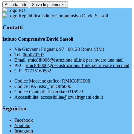
Accetta tutti
Salva le preferenze
Istituto Comprensivo David Sassoli
Contatti
Istituto Comprensivo David Sassoli
Via Giovanni Frignani, 97 - 00128 Roma (RM)
Tel:
065070707
Email:
rmic8fh006@istruzione.it
Link per inviare una mail
PEC:
rmic8fh006@pec.istruzione.it
Link per inviare una mail
C.F.: 97715160582
Codice Meccanografico: RMIC8FH006
Codice IPA: istsc_rmic8fh006
Codice Conto di Tesoreria: 0315923
Accessibilità: accessibilita@icviafrignani.edu.it
Seguici su
Facebook
Youtube
Instagram