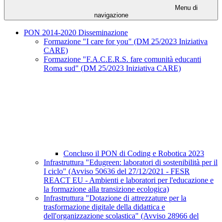
Menu di
navigazione
PON 2014-2020 Disseminazione
Formazione "I care for you" (DM 25/2023 Iniziativa
CARE)
Formazione "F.A.C.E.R.S. fare comunità educanti
Roma sud" (DM 25/2023 Iniziativa CARE)
Concluso il PON di Coding e Robotica 2023
Infrastruttura "Edugreen: laboratori di sostenibilità per il
I ciclo" (Avviso 50636 del 27/12/2021 - FESR
REACT EU - Ambienti e laboratori per l'educazione e
la formazione alla transizione ecologica)
Infrastruttura "Dotazione di attrezzature per la
trasformazione digitale della didattica e
dell'organizzazione scolastica" (Avviso 28966 del