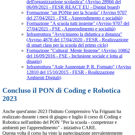
dell'organizzazione scolastica" (Avviso 28966 del
06/09/2021 - FESR REACT EU - Digital board)
Formazione "un PONte per la Scuola" (Avviso 9707
del 27/04/2021 - FSE - Apprendimento e socialità)
Formazione "A scuola tutti insieme" (Avviso 9707 del
27/04/2021 - FSE - Apprendimento e socialità)
Infrastruttura "Avviciniamo la didattica a distanza"
(Avviso 4878 del 17/04/2020 - FESR - Realizzazione
di smart class per la scuola del primo ciclo)
Formazione "Cultural_Mente Insieme" (Avviso 10862
del 16/09/2016 - FSE - Inclusione sociale e lotta al
disagio)
Infrastruttura "Aule Aumentate P. R. Formato" (Avviso
12810 del 15/10/2015 - FESR - Realizzazione
Ambienti Digitali)
Concluso il PON di Coding e Robotica
2023
Anche quest'anno 2023 l'Istituto Comprensivo Via Frignani ha
realizzato durante i mesi di giugno e luglio il corso di Coding e
Robotica nell'ambito del PON "Per la scuola - competenze e
ambienti per l'apprendimento" - iniziativa CARE.
Questa volta il corso ha visto la partecipazione prevalentemente