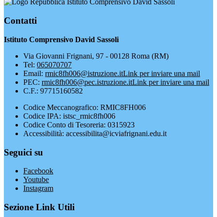
Istituto Comprensivo David Sassoli
Contatti
Istituto Comprensivo David Sassoli
Via Giovanni Frignani, 97 - 00128 Roma (RM)
Tel:
065070707
Email:
rmic8fh006@istruzione.it
Link per inviare una mail
PEC:
rmic8fh006@pec.istruzione.it
Link per inviare una mail
C.F.: 97715160582
Codice Meccanografico: RMIC8FH006
Codice IPA: istsc_rmic8fh006
Codice Conto di Tesoreria: 0315923
Accessibilità: accessibilita@icviafrignani.edu.it
Seguici su
Facebook
Youtube
Instagram
Sezione Link Utili