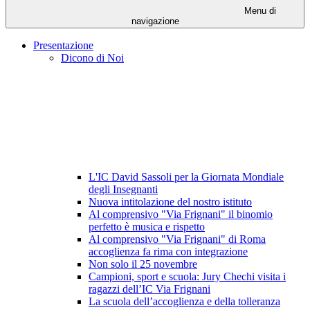
Menu di
navigazione
Presentazione
Dicono di Noi
L'IC David Sassoli per la Giornata Mondiale
degli Insegnanti
Nuova intitolazione del nostro istituto
Al comprensivo "Via Frignani" il binomio
perfetto è musica e rispetto
Al comprensivo "Via Frignani" di Roma
accoglienza fa rima con integrazione
Non solo il 25 novembre
Campioni, sport e scuola: Jury Chechi visita i
ragazzi dell’IC Via Frignani
La scuola dell’accoglienza e della tolleranza