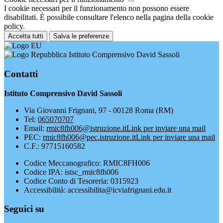
I cookie necessari per il funzionamento non possono essere
disabilitati. È possibile consultare l'elenco nella pagina della cookie
policy.
Accetta tutti
Salva le preferenze
Istituto Comprensivo David Sassoli
Contatti
Istituto Comprensivo David Sassoli
Via Giovanni Frignani, 97 - 00128 Roma (RM)
Tel:
065070707
Email:
rmic8fh006@istruzione.it
Link per inviare una mail
PEC:
rmic8fh006@pec.istruzione.it
Link per inviare una mail
C.F.: 97715160582
Codice Meccanografico: RMIC8FH006
Codice IPA: istsc_rmic8fh006
Codice Conto di Tesoreria: 0315923
Accessibilità: accessibilita@icviafrignani.edu.it
Seguici su