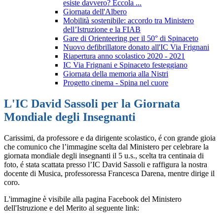
esiste davvero? Eccola ...
Giornata dell'Albero
Mobilità sostenibile: accordo tra Ministero
dell’Istruzione e la FIAB
Gare di Orienteering per il 50° di Spinaceto
Nuovo defibrillatore donato all'IC Via Frignani
Riapertura anno scolastico 2020 - 2021
IC Via Frignani e Spinaceto festeggiano
Giornata della memoria alla Nistri
Progetto cinema - Spina nel cuore
L'IC David Sassoli per la Giornata
Mondiale degli Insegnanti
Carissimi, da professore e da dirigente scolastico, é con grande gioia
che comunico che l’immagine scelta dal Ministero per celebrare la
giornata mondiale degli insegnanti il 5 u.s., scelta tra centinaia di
foto, é stata scattata presso l’IC David Sassoli e raffigura la nostra
docente di Musica, professoressa Francesca Darena, mentre dirige il
coro.
L'immagine è visibile alla pagina Facebook del Ministero
dell'Istruzione e del Merito al seguente link: