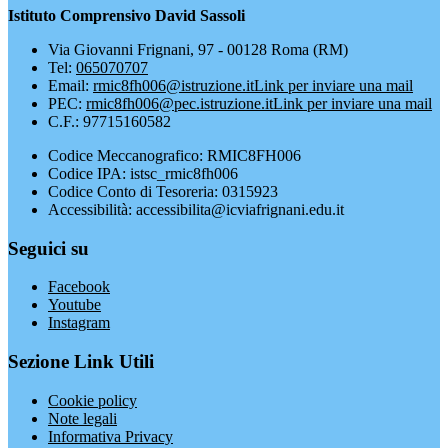
Istituto Comprensivo David Sassoli
Via Giovanni Frignani, 97 - 00128 Roma (RM)
Tel:
065070707
Email:
rmic8fh006@istruzione.it
Link per inviare una mail
PEC:
rmic8fh006@pec.istruzione.it
Link per inviare una mail
C.F.: 97715160582
Codice Meccanografico: RMIC8FH006
Codice IPA: istsc_rmic8fh006
Codice Conto di Tesoreria: 0315923
Accessibilità: accessibilita@icviafrignani.edu.it
Seguici su
Facebook
Youtube
Instagram
Sezione Link Utili
Cookie policy
Note legali
Informativa Privacy