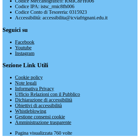
Codice Meccanografico: RMIC8FH006
Codice IPA: istsc_rmic8fh006
Codice Conto di Tesoreria: 0315923
Accessibilità: accessibilita@icviafrignani.edu.it
Seguici su
Facebook
Youtube
Instagram
Sezione Link Utili
Cookie policy
Note legali
Informativa Privacy
Ufficio Relazioni con il Pubblico
Dichiarazione di accessibilità
Obiettivi di accessibilità
Whistleblowing
Gestione consensi cookie
Amministrazione trasparente
Pagina visualizzata
760
volte