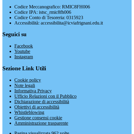
Codice Meccanografico: RMIC8FH006
Codice IPA: istsc_rmic8fh006
Codice Conto di Tesoreria: 0315923
Accessibilità: accessibilita@icviafrignani.edu.it
Seguici su
Facebook
Youtube
Instagram
Sezione Link Utili
Cookie policy
Note legali
Informativa Privacy
Ufficio Relazioni con il Pubblico
Dichiarazione di accessibilità
Obiettivi di accessibilità
Whistleblowing
Gestione consensi cookie
Amministrazione trasparente
Pagina visualizzata
962
volte